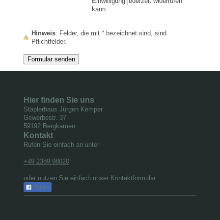
Einwilligung jederzeit widerrufen
kann.
Hinweis
: Felder, die mit
*
bezeichnet sind, sind
Pflichtfelder.
Hier finden Sie uns
Staplerhaus Jürgen Kemper
Gewerbestr.
37
59192
Bergkamen
Kontakt
Rufen Sie einfach an unter
+49 2389 98020
oder nutzen Sie einfach unser Kontaktformular.
Teilen