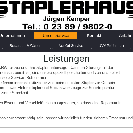
Unternehmen
Unser Service
Kontakt
Anfahrt
Reparatur & Wartung
Vor Ort Service
UVV-Prüfungen
Leistungen
NRW für Sie und Ihre Stapler unterwegs. Damit im Störungsfall der
einsatzbereit ist, sind unsere speziell geschulten und von uns selbst
 unsere Service- Rufnummer
 können innerhalb kürzester Zeit beim defekten Stapler vor Ort sein.
as- sowie Elektrostapler und Spezialwerkzeuge zur Sofortreparatur
zierte Standzeit.
n Ersatz- und Verschleißteilen ausgestattet, so dass eine Reparatur in
Staplerwerkstatt nötig sein, sorgen wir natürlich für den sicheren Transport u